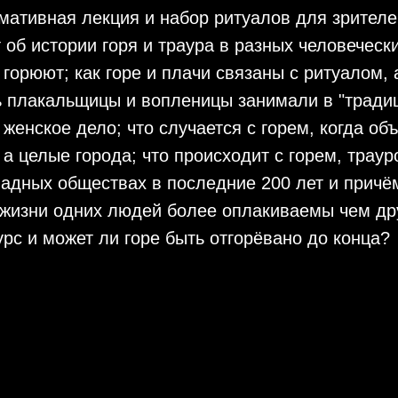
тивная лекция и набор ритуалов для зрителей
об истории горя и траура в разных человечески
 горюют; как горе и плачи связаны с ритуалом, 
 плакальщицы и вопленицы занимали в "тради
 женское дело; что случается с горем, когда об
 а целые города; что происходит с горем, трау
падных обществах в последние 200 лет и прич
 жизни одних людей более оплакиваемы чем дру
урс и может ли горе быть отгорёвано до конца?