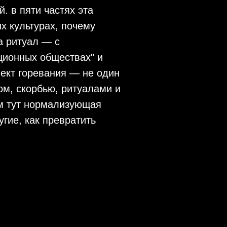
. в пяти частях эта
х культурах, почему
а ритуал — с
ционных обществах" и
ъект горевания — не один
ром, скорбью, ритуалами и
ём тут нормализующая
гие, как превратить