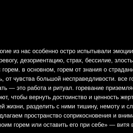
огие из нас особенно остро испытывали эмоции
ревогу, дезориентацию, страх, бессилие, злость
с горем. в основном, горем от знания о страдан
, от чувства большой несправедливости. все г
ать — это работа и ритуал. горевание приземля
ют, чтобы вернуть достоинство и ценность жер
ей жизни, разделить с ними тишину, немоту и сл
лагаем пространство соприкосновения и вниман
оим горем или оставить его при себе» — витя 