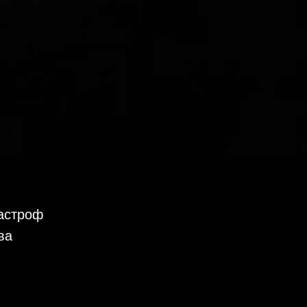
тастроф
ва